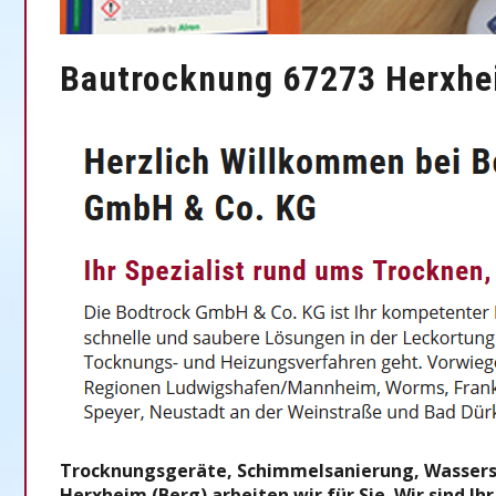
Bautrocknung 67273 Herxhei
Trocknungsgeräte, Schimmelsanierung, Wassersch
Herxheim (Berg) arbeiten wir für Sie. Wir sind 