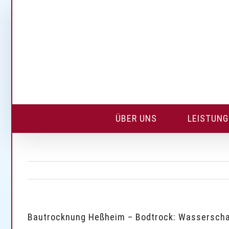
Skip
to
content
ÜBER UNS
LEISTUN
Bautrocknung Heßheim – Bodtrock: Wasserscha