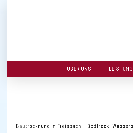
Skip
to
content
ÜBER UNS
LEISTUN
Bautrocknung in Freisbach – Bodtrock: Wasser