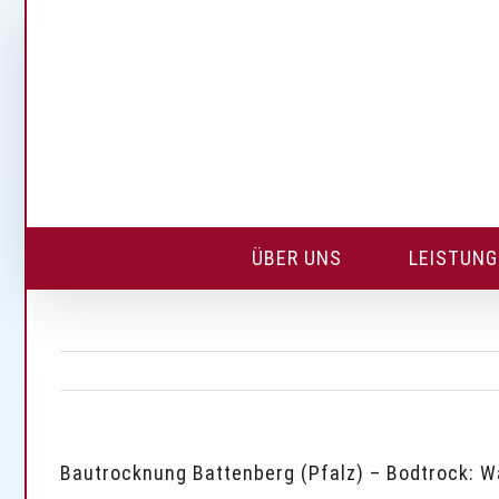
Skip
to
content
ÜBER UNS
LEISTUN
Bautrocknung Battenberg (Pfalz) – Bodtrock: 